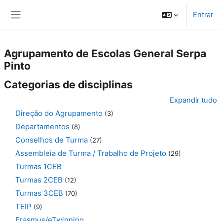
Ir para o conteúdo principal
Entrar
Painel lateral
Agrupamento de Escolas General Serpa
Pinto
Categorias de disciplinas
Expandir tudo
Direção do Agrupamento
(3)
Departamentos
(8)
Conselhos de Turma
(27)
Assembleia de Turma / Trabalho de Projeto
(29)
Turmas 1CEB
Turmas 2CEB
(12)
Turmas 3CEB
(70)
TEIP
(9)
Erasmus/eTwinning